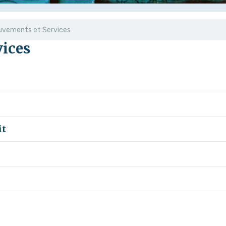
uvements et Services
ices
e
it