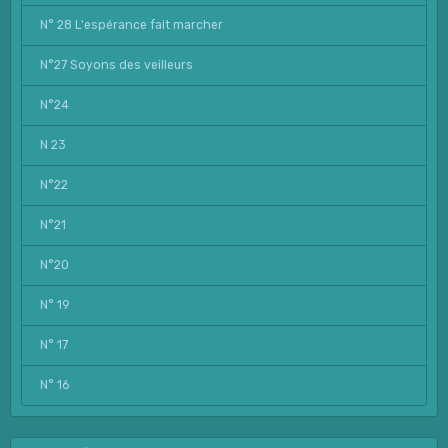
N° 28 L'espérance fait marcher
N°27 Soyons des veilleurs
N°24
N 23
N°22
N°21
N°20
N° 19
N° 17
N° 16